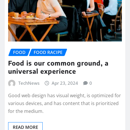
FOOD
FOOD RACIPE
Food is our common ground, a
universal experience
TechNews
Apr 23, 2024
0
Good web design has visual weight, is optimized for
various devices, and has content that is prioritized
for the medium.
READ MORE