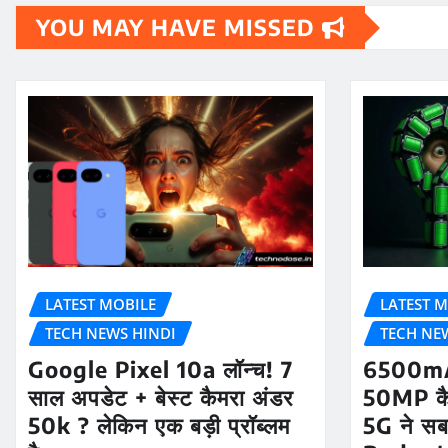
YOU MAY HAVE MISSED
LATEST MOBILE
LATEST M
TECH NEWS HINDI
TECH NE
Google Pixel 10a लॉन्च! 7
6500mA
साल अपडेट + बेस्ट कैमरा अंडर
50MP क
50k ? लेकिन एक बड़ी प्रॉब्लम
5G ने सब