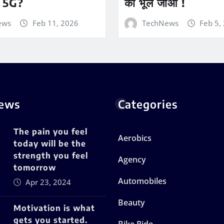
 5G?
को भूल जाओ !
ews
Feb 11, 2026
TechNews
Feb 5,
News
Categories
The pain you feel
Aerobics
today will be the
strength you feel
Agency
tomorrow
Automobiles
Apr 23, 2024
Beauty
Motivation is what
gets you started.