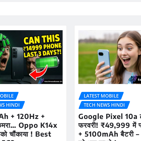
OBILE
LATEST MOBILE
WS HINDI
TECH NEWS HINDI
h + 120Hz +
Google Pixel 10a ल
ैमरा… Oppo K14x
फरवरी! ₹49,999 में फ्
को चौंकाया ! Best
+ 5100mAh बैटरी –