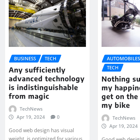
BUSINESS
TECH
AUTOMOBILE
TECH
Any sufficiently
advanced technology
Nothing s
is indistinguishable
my happin
from magic
get on the
my bike
TechNews
Apr 19, 2024
0
TechNews
Apr 19, 2024
Good web design has visual
weight, is optimized for various
Good web design