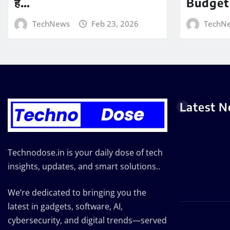
है…
Budget
TechNews
Feb 23, 2026
TechN
Latest 
Technodose.in is your daily dose of tech
insights, updates, and smart solutions..
We’re dedicated to bringing you the
latest in gadgets, software, AI,
cybersecurity, and digital trends—served