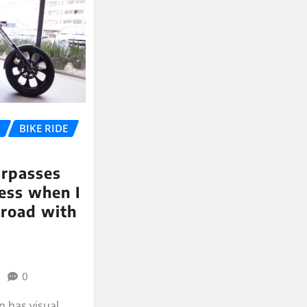
S
BIKE RIDE
urpasses
ess when I
 road with
0
 has visual