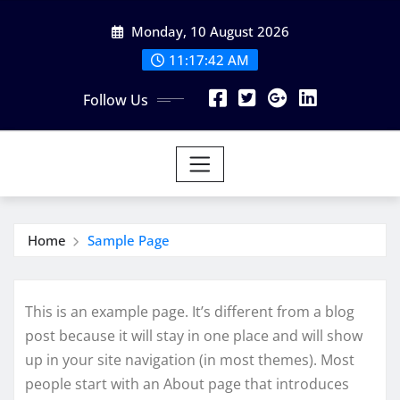
Skip
Monday, 10 August 2026
to
content
11:17:42 AM
Follow Us
Home
Sample Page
This is an example page. It’s different from a blog
post because it will stay in one place and will show
up in your site navigation (in most themes). Most
people start with an About page that introduces