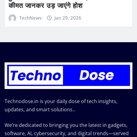
कीमत जानकर उड़ जाएंगे होश
TechNews
Jan 29, 2026
Technodose.in is your daily dose of tech insights,
updates, and smart solutions..
We’re dedicated to bringing you the latest in gadgets,
software, AI, cybersecurity, and digital trends—served