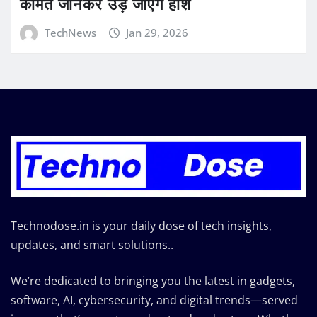
कीमत जानकर उड़ जाएंगे होश
TechNews
Jan 29, 2026
Technodose.in is your daily dose of tech insights,
updates, and smart solutions..
We’re dedicated to bringing you the latest in gadgets,
software, AI, cybersecurity, and digital trends—served