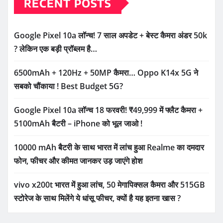
RECENT POSTS
Google Pixel 10a लॉन्च! 7 साल अपडेट + बेस्ट कैमरा अंडर 50k
? लेकिन एक बड़ी प्रॉब्लम है…
6500mAh + 120Hz + 50MP कैमरा… Oppo K14x 5G ने
सबको चौंकाया ! Best Budget 5G?
Google Pixel 10a लॉन्च 18 फरवरी! ₹49,999 में फ्लैट कैमरा +
5100mAh बैटरी – iPhone को भूल जाओ !
10000 mAh बैटरी के साथ भारत में लांच हुआ Realme का दमदार
फोन, फीचर और कीमत जानकर उड़ जाएंगे होश
vivo x200t भारत में हुआ लांच, 50 मेगापिक्सल कैमरा और 515GB
स्टोरेज के साथ मिलेंगे ये धांसू फीचर, क्यों है यह इतना खास ?