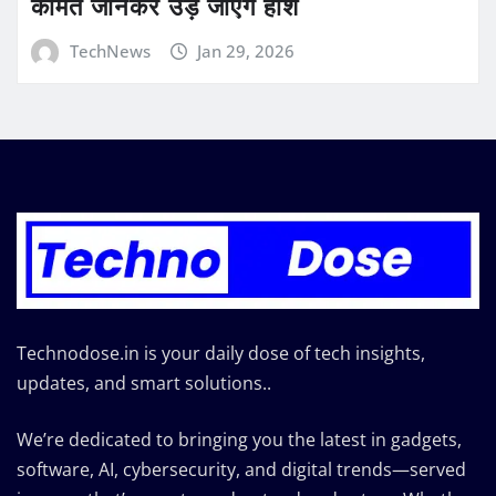
कीमत जानकर उड़ जाएंगे होश
TechNews
Jan 29, 2026
Technodose.in is your daily dose of tech insights,
updates, and smart solutions..
We’re dedicated to bringing you the latest in gadgets,
software, AI, cybersecurity, and digital trends—served