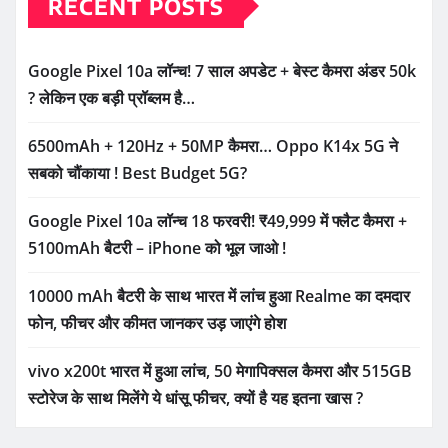
RECENT POSTS
Google Pixel 10a लॉन्च! 7 साल अपडेट + बेस्ट कैमरा अंडर 50k
? लेकिन एक बड़ी प्रॉब्लम है…
6500mAh + 120Hz + 50MP कैमरा… Oppo K14x 5G ने
सबको चौंकाया ! Best Budget 5G?
Google Pixel 10a लॉन्च 18 फरवरी! ₹49,999 में फ्लैट कैमरा +
5100mAh बैटरी – iPhone को भूल जाओ !
10000 mAh बैटरी के साथ भारत में लांच हुआ Realme का दमदार
फोन, फीचर और कीमत जानकर उड़ जाएंगे होश
vivo x200t भारत में हुआ लांच, 50 मेगापिक्सल कैमरा और 515GB
स्टोरेज के साथ मिलेंगे ये धांसू फीचर, क्यों है यह इतना खास ?