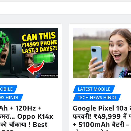
OBILE
LATEST MOBILE
WS HINDI
TECH NEWS HINDI
h + 120Hz +
Google Pixel 10a ल
ैमरा… Oppo K14x
फरवरी! ₹49,999 में फ्
को चौंकाया ! Best
+ 5100mAh बैटरी –