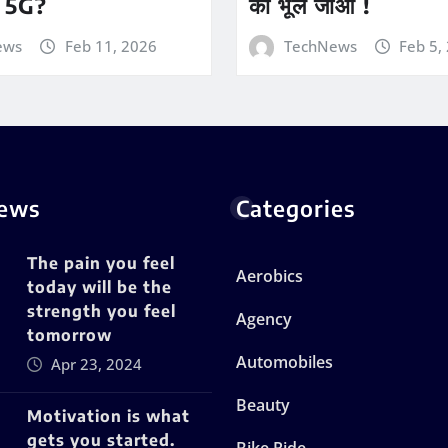
 5G?
को भूल जाओ !
ews
Feb 11, 2026
TechNews
Feb 5,
News
Categories
The pain you feel
Aerobics
today will be the
strength you feel
Agency
tomorrow
Automobiles
Apr 23, 2024
Beauty
Motivation is what
gets you started.