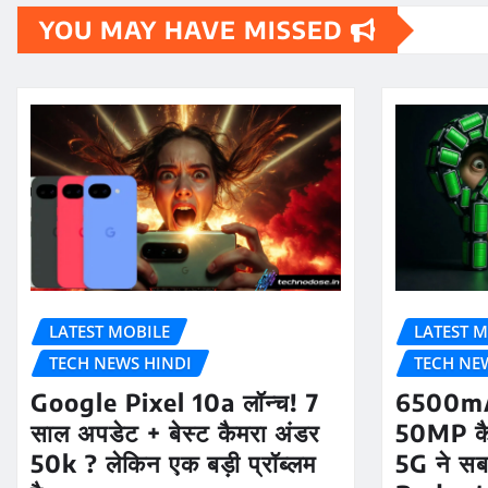
YOU MAY HAVE MISSED
LATEST MOBILE
LATEST M
TECH NEWS HINDI
TECH NE
Google Pixel 10a लॉन्च! 7
6500mA
साल अपडेट + बेस्ट कैमरा अंडर
50MP क
50k ? लेकिन एक बड़ी प्रॉब्लम
5G ने सब