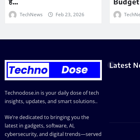
है…
Budget
TechNews
Feb 23, 2026
TechN
Latest 
Technodose.in is your daily dose of tech
insights, updates, and smart solutions..
We’re dedicated to bringing you the
latest in gadgets, software, AI,
cybersecurity, and digital trends—served