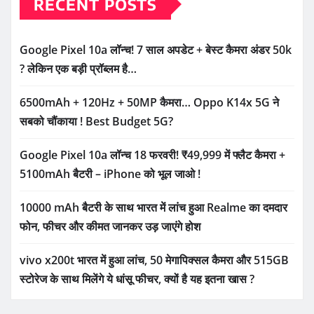
RECENT POSTS
Google Pixel 10a लॉन्च! 7 साल अपडेट + बेस्ट कैमरा अंडर 50k
? लेकिन एक बड़ी प्रॉब्लम है…
6500mAh + 120Hz + 50MP कैमरा… Oppo K14x 5G ने
सबको चौंकाया ! Best Budget 5G?
Google Pixel 10a लॉन्च 18 फरवरी! ₹49,999 में फ्लैट कैमरा +
5100mAh बैटरी – iPhone को भूल जाओ !
10000 mAh बैटरी के साथ भारत में लांच हुआ Realme का दमदार
फोन, फीचर और कीमत जानकर उड़ जाएंगे होश
vivo x200t भारत में हुआ लांच, 50 मेगापिक्सल कैमरा और 515GB
स्टोरेज के साथ मिलेंगे ये धांसू फीचर, क्यों है यह इतना खास ?