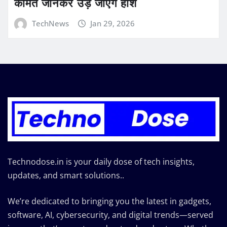
कीमत जानकर उड़ जाएंगे होश
TechNews
Jan 29, 2026
Technodose.in is your daily dose of tech insights,
updates, and smart solutions..
We’re dedicated to bringing you the latest in gadgets,
software, AI, cybersecurity, and digital trends—served