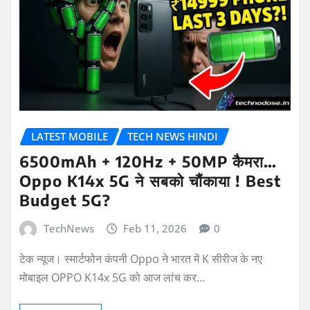
LATEST MOBILE
TECH NEWS HINDI
6500mAh + 120Hz + 50MP कैमरा…
Oppo K14x 5G ने सबको चौंकाया ! Best
Budget 5G?
TechNews
Feb 11, 2026
0
टेक न्यूज। स्मार्टफोन कंपनी Oppo ने भारत में K सीरीज के नए
मोबाइल OPPO K14x 5G को आज लांच कर…