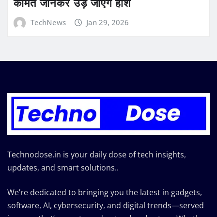
कीमत जानकर उड़ जाएंगे होश
TechNews
Jan 29, 2026
Technodose.in is your daily dose of tech insights,
updates, and smart solutions..
We’re dedicated to bringing you the latest in gadgets,
software, AI, cybersecurity, and digital trends—served