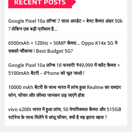
RECENT POSTS
Google Pixel 10a लॉन्च! 7 साल अपडेट + बेस्ट कैमरा अंडर 50k
? लेकिन एक बड़ी प्रॉब्लम है…
6500mAh + 120Hz + 50MP कैमरा… Oppo K14x 5G ने
सबको चौंकाया ! Best Budget 5G?
Google Pixel 10a लॉन्च 18 फरवरी! ₹49,999 में फ्लैट कैमरा +
5100mAh बैटरी – iPhone को भूल जाओ !
10000 mAh बैटरी के साथ भारत में लांच हुआ Realme का दमदार
फोन, फीचर और कीमत जानकर उड़ जाएंगे होश
vivo x200t भारत में हुआ लांच, 50 मेगापिक्सल कैमरा और 515GB
स्टोरेज के साथ मिलेंगे ये धांसू फीचर, क्यों है यह इतना खास ?