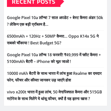
RECENT POSTS
Google Pixel 10a लॉन्च! 7 साल अपडेट + बेस्ट कैमरा अंडर 50k
? लेकिन एक बड़ी प्रॉब्लम है…
6500mAh + 120Hz + 50MP कैमरा… Oppo K14x 5G ने
सबको चौंकाया ! Best Budget 5G?
Google Pixel 10a लॉन्च 18 फरवरी! ₹49,999 में फ्लैट कैमरा +
5100mAh बैटरी – iPhone को भूल जाओ !
10000 mAh बैटरी के साथ भारत में लांच हुआ Realme का दमदार
फोन, फीचर और कीमत जानकर उड़ जाएंगे होश
vivo x200t भारत में हुआ लांच, 50 मेगापिक्सल कैमरा और 515GB
स्टोरेज के साथ मिलेंगे ये धांसू फीचर, क्यों है यह इतना खास ?