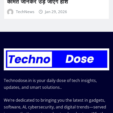
कीमत जानकर उड़ जाएंगे होश
TechNews
Jan 29, 2026
Technodose.in is your daily dose of tech insights,
updates, and smart solutions..
We’re dedicated to bringing you the latest in gadgets,
software, AI, cybersecurity, and digital trends—served