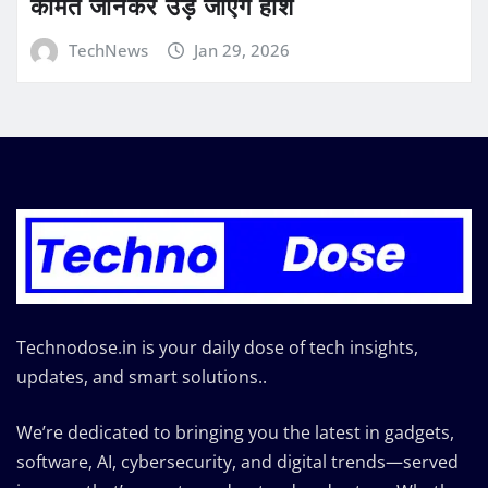
कीमत जानकर उड़ जाएंगे होश
TechNews
Jan 29, 2026
Technodose.in is your daily dose of tech insights,
updates, and smart solutions..
We’re dedicated to bringing you the latest in gadgets,
software, AI, cybersecurity, and digital trends—served