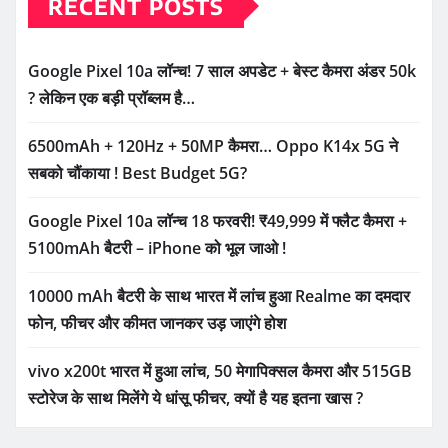
RECENT POSTS
Google Pixel 10a लॉन्च! 7 साल अपडेट + बेस्ट कैमरा अंडर 50k
? लेकिन एक बड़ी प्रॉब्लम है…
6500mAh + 120Hz + 50MP कैमरा… Oppo K14x 5G ने
सबको चौंकाया ! Best Budget 5G?
Google Pixel 10a लॉन्च 18 फरवरी! ₹49,999 में फ्लैट कैमरा +
5100mAh बैटरी – iPhone को भूल जाओ !
10000 mAh बैटरी के साथ भारत में लांच हुआ Realme का दमदार
फोन, फीचर और कीमत जानकर उड़ जाएंगे होश
vivo x200t भारत में हुआ लांच, 50 मेगापिक्सल कैमरा और 515GB
स्टोरेज के साथ मिलेंगे ये धांसू फीचर, क्यों है यह इतना खास ?