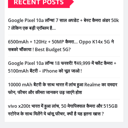
RECENT POSTS
Google Pixel 10a लॉन्च! 7 साल अपडेट + बेस्ट कैमरा अंडर 50k
? लेकिन एक बड़ी प्रॉब्लम है…
6500mAh + 120Hz + 50MP कैमरा… Oppo K14x 5G ने
सबको चौंकाया ! Best Budget 5G?
Google Pixel 10a लॉन्च 18 फरवरी! ₹49,999 में फ्लैट कैमरा +
5100mAh बैटरी – iPhone को भूल जाओ !
10000 mAh बैटरी के साथ भारत में लांच हुआ Realme का दमदार
फोन, फीचर और कीमत जानकर उड़ जाएंगे होश
vivo x200t भारत में हुआ लांच, 50 मेगापिक्सल कैमरा और 515GB
स्टोरेज के साथ मिलेंगे ये धांसू फीचर, क्यों है यह इतना खास ?