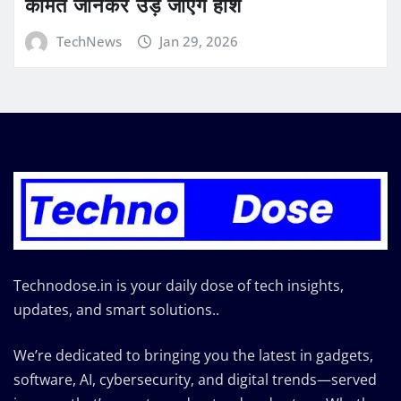
कीमत जानकर उड़ जाएंगे होश
TechNews
Jan 29, 2026
Technodose.in is your daily dose of tech insights,
updates, and smart solutions..
We’re dedicated to bringing you the latest in gadgets,
software, AI, cybersecurity, and digital trends—served