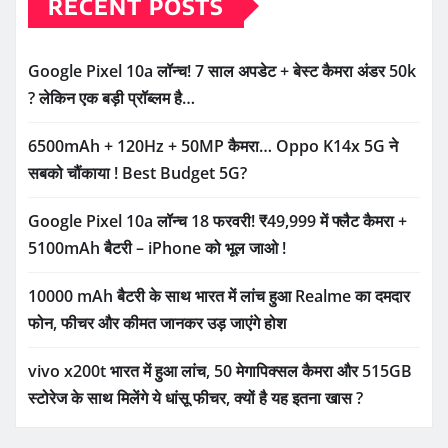
RECENT POSTS
Google Pixel 10a लॉन्च! 7 साल अपडेट + बेस्ट कैमरा अंडर 50k
? लेकिन एक बड़ी प्रॉब्लम है…
6500mAh + 120Hz + 50MP कैमरा… Oppo K14x 5G ने
सबको चौंकाया ! Best Budget 5G?
Google Pixel 10a लॉन्च 18 फरवरी! ₹49,999 में फ्लैट कैमरा +
5100mAh बैटरी – iPhone को भूल जाओ !
10000 mAh बैटरी के साथ भारत में लांच हुआ Realme का दमदार
फोन, फीचर और कीमत जानकर उड़ जाएंगे होश
vivo x200t भारत में हुआ लांच, 50 मेगापिक्सल कैमरा और 515GB
स्टोरेज के साथ मिलेंगे ये धांसू फीचर, क्यों है यह इतना खास ?