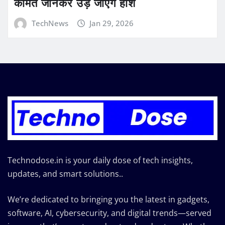
कीमत जानकर उड़ जाएंगे होश
TechNews
Jan 29, 2026
Technodose.in is your daily dose of tech insights,
updates, and smart solutions..
We’re dedicated to bringing you the latest in gadgets,
software, AI, cybersecurity, and digital trends—served