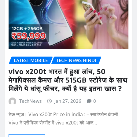
LATEST MOBILE
TECH NEWS HINDI
vivo x200t भारत में हुआ लांच, 50
मेगापिक्सल कैमरा और 515GB स्टोरेज के साथ
मिलेंगे ये धांसू फीचर, क्यों है यह इतना खास ?
TechNews
Jan 27, 2026
0
टेक न्यूज। Vivo x200t Price in india : – स्मार्टफोन कंपनी
Vivo ने प्रीमियम सेगमेंट में vivo x200t को आज…