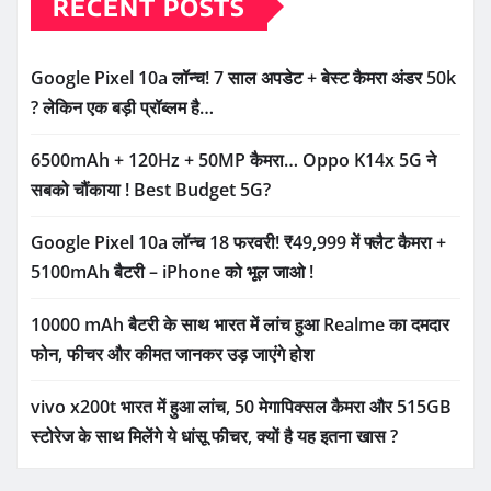
RECENT POSTS
Google Pixel 10a लॉन्च! 7 साल अपडेट + बेस्ट कैमरा अंडर 50k
? लेकिन एक बड़ी प्रॉब्लम है…
6500mAh + 120Hz + 50MP कैमरा… Oppo K14x 5G ने
सबको चौंकाया ! Best Budget 5G?
Google Pixel 10a लॉन्च 18 फरवरी! ₹49,999 में फ्लैट कैमरा +
5100mAh बैटरी – iPhone को भूल जाओ !
10000 mAh बैटरी के साथ भारत में लांच हुआ Realme का दमदार
फोन, फीचर और कीमत जानकर उड़ जाएंगे होश
vivo x200t भारत में हुआ लांच, 50 मेगापिक्सल कैमरा और 515GB
स्टोरेज के साथ मिलेंगे ये धांसू फीचर, क्यों है यह इतना खास ?