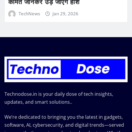
कीमत जानकर उड़ जाएंगे होश
TechNews
Jan 29, 2026
Technodose.in is your daily dose of tech insights,
updates, and smart solutions..
We’re dedicated to bringing you the latest in gadgets,
software, AI, cybersecurity, and digital trends—served