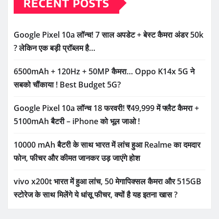
RECENT POSTS
Google Pixel 10a लॉन्च! 7 साल अपडेट + बेस्ट कैमरा अंडर 50k
? लेकिन एक बड़ी प्रॉब्लम है…
6500mAh + 120Hz + 50MP कैमरा… Oppo K14x 5G ने
सबको चौंकाया ! Best Budget 5G?
Google Pixel 10a लॉन्च 18 फरवरी! ₹49,999 में फ्लैट कैमरा +
5100mAh बैटरी – iPhone को भूल जाओ !
10000 mAh बैटरी के साथ भारत में लांच हुआ Realme का दमदार
फोन, फीचर और कीमत जानकर उड़ जाएंगे होश
vivo x200t भारत में हुआ लांच, 50 मेगापिक्सल कैमरा और 515GB
स्टोरेज के साथ मिलेंगे ये धांसू फीचर, क्यों है यह इतना खास ?