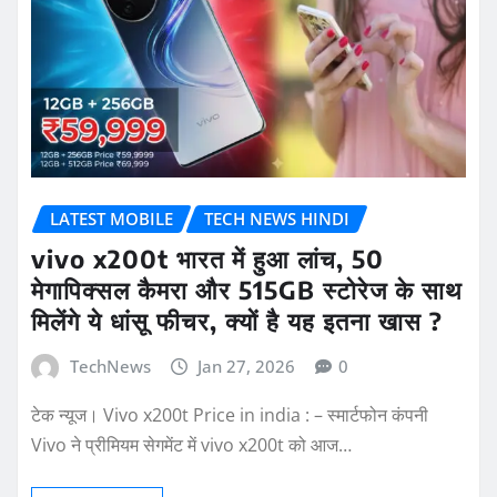
LATEST MOBILE
TECH NEWS HINDI
vivo x200t भारत में हुआ लांच, 50
मेगापिक्सल कैमरा और 515GB स्टोरेज के साथ
मिलेंगे ये धांसू फीचर, क्यों है यह इतना खास ?
TechNews
Jan 27, 2026
0
टेक न्यूज। Vivo x200t Price in india : – स्मार्टफोन कंपनी
Vivo ने प्रीमियम सेगमेंट में vivo x200t को आज…