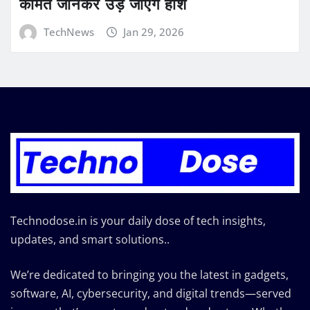
कीमत जानकर उड़ जाएंगे होश
TechNews
Jan 29, 2026
Technodose.in is your daily dose of tech insights,
updates, and smart solutions..
We’re dedicated to bringing you the latest in gadgets,
software, AI, cybersecurity, and digital trends—served