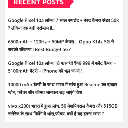
RECENT POSTS
Google Pixel 10a लॉन्च! 7 साल अपडेट + बेस्ट कैमरा अंडर 50k
? लेकिन एक बड़ी प्रॉब्लम है…
6500mAh + 120Hz + 50MP कैमरा… Oppo K14x 5G ने
सबको चौंकाया ! Best Budget 5G?
Google Pixel 10a लॉन्च 18 फरवरी! ₹49,999 में फ्लैट कैमरा +
5100mAh बैटरी – iPhone को भूल जाओ !
10000 mAh बैटरी के साथ भारत में लांच हुआ Realme का दमदार
फोन, फीचर और कीमत जानकर उड़ जाएंगे होश
vivo x200t भारत में हुआ लांच, 50 मेगापिक्सल कैमरा और 515GB
स्टोरेज के साथ मिलेंगे ये धांसू फीचर, क्यों है यह इतना खास ?