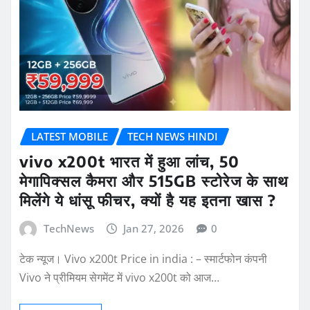
LATEST MOBILE
TECH NEWS HINDI
vivo x200t भारत में हुआ लांच, 50
मेगापिक्सल कैमरा और 515GB स्टोरेज के साथ
मिलेंगे ये धांसू फीचर, क्यों है यह इतना खास ?
TechNews
Jan 27, 2026
0
टेक न्यूज। Vivo x200t Price in india : – स्मार्टफोन कंपनी
Vivo ने प्रीमियम सेगमेंट में vivo x200t को आज…