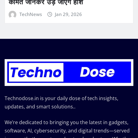
कीमत जानकर उड़ जाएंगे होश
TechNews
Jan 29, 2026
Technodose.in is your daily dose of tech insights,
updates, and smart solutions..
We’re dedicated to bringing you the latest in gadgets,
software, AI, cybersecurity, and digital trends—served