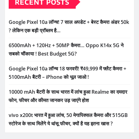
RECENT POSTS
Google Pixel 10a लॉन्च! 7 साल अपडेट + बेस्ट कैमरा अंडर 50k
? लेकिन एक बड़ी प्रॉब्लम है…
6500mAh + 120Hz + 50MP कैमरा… Oppo K14x 5G ने
सबको चौंकाया ! Best Budget 5G?
Google Pixel 10a लॉन्च 18 फरवरी! ₹49,999 में फ्लैट कैमरा +
5100mAh बैटरी – iPhone को भूल जाओ !
10000 mAh बैटरी के साथ भारत में लांच हुआ Realme का दमदार
फोन, फीचर और कीमत जानकर उड़ जाएंगे होश
vivo x200t भारत में हुआ लांच, 50 मेगापिक्सल कैमरा और 515GB
स्टोरेज के साथ मिलेंगे ये धांसू फीचर, क्यों है यह इतना खास ?