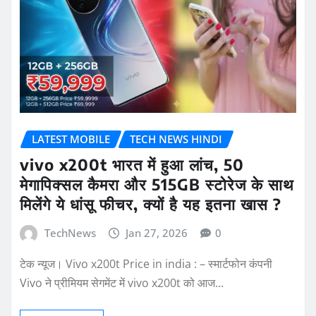
LATEST MOBILE
TECH NEWS HINDI
vivo x200t भारत में हुआ लांच, 50
मेगापिक्सल कैमरा और 515GB स्टोरेज के साथ
मिलेंगे ये धांसू फीचर, क्यों है यह इतना खास ?
TechNews
Jan 27, 2026
0
टेक न्यूज। Vivo x200t Price in india : – स्मार्टफोन कंपनी
Vivo ने प्रीमियम सेगमेंट में vivo x200t को आज…