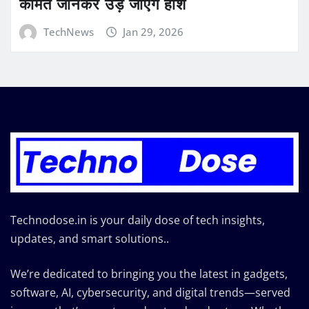
कीमत जानकर उड़ जाएंगे होश
TechNews
Jan 29, 2026
Technodose.in is your daily dose of tech insights,
updates, and smart solutions..
We’re dedicated to bringing you the latest in gadgets,
software, AI, cybersecurity, and digital trends—served