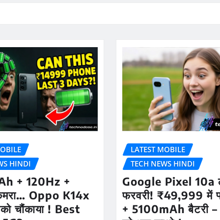
OBILE
LATEST MOBILE
WS HINDI
TECH NEWS HINDI
h + 120Hz +
Google Pixel 10a ल
ैमरा… Oppo K14x
फरवरी! ₹49,999 में फ्
को चौंकाया ! Best
+ 5100mAh बैटरी –