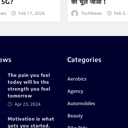
 5G?
को भूल जाओ !
ews
Feb 11, 2026
TechNews
Feb 5,
News
Categories
The pain you feel
Aerobics
today will be the
strength you feel
Agency
tomorrow
Automobiles
Apr 23, 2024
Beauty
Motivation is what
gets you started.