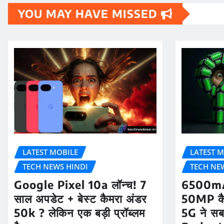
YOU MAY HAVE MISSED
LATEST MOBILE
LATEST M
TECH NEWS HINDI
TECH NE
Google Pixel 10a लॉन्च! 7
6500mA
साल अपडेट + बेस्ट कैमरा अंडर
50MP क
50k ? लेकिन एक बड़ी प्रॉब्लम
5G ने सब