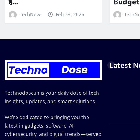
है…
Budget
TechNews
Feb 23, 2026
TechN
Latest 
Technodose.in is your daily dose of tech
insights, updates, and smart solutions..
We’re dedicated to bringing you the
latest in gadgets, software, AI,
cybersecurity, and digital trends—served