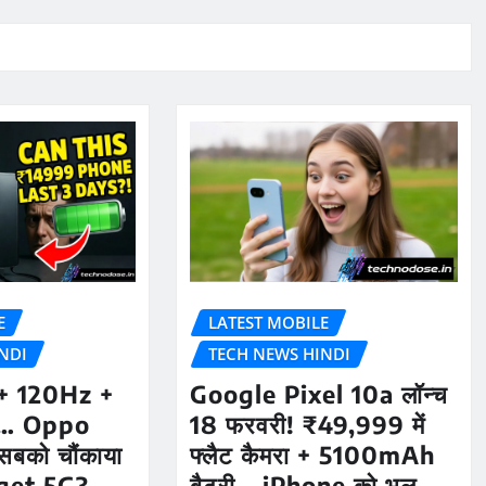
E
LATEST MOBILE
NDI
TECH NEWS HINDI
 120Hz +
Google Pixel 10a लॉन्च
ा… Oppo
18 फरवरी! ₹49,999 में
सबको चौंकाया
फ्लैट कैमरा + 5100mAh
get 5G?
बैटरी – iPhone को भूल