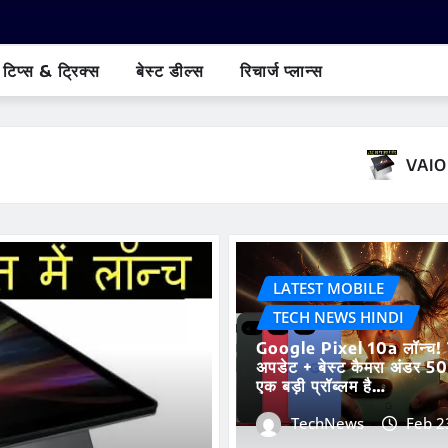
टिप्स & ट्रिक्स
बेस्ट डील्स
रिचार्ज प्लान्स
VAIO लैपटॉप फिर से लौट 
LATEST MOBILE
TECH NEWS HINDI
Google Pixel 10a लॉन्च!
अपडेट + बेस्ट कैमरा अंडर 5
एक बड़ी प्रॉब्लम है…
TechNews
Feb 2