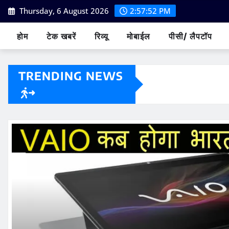
Skip
Thursday, 6 August 2026
2:57:53 PM
to
content
होम
टेक खबरें
रिव्यू
मोबाईल
पीसी/ लैपटॉप
TRENDING NEWS