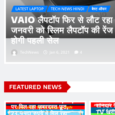
LATEST LAPTOP
TECH NEWS HINDI
बेस्ट ऑफर
VAIO लैपटॉप फिर से लौट रहा 
जनवरी को स्लिम लैपटॉप की रेंज 
होगी पहली सेल
TechNews
Jan 6, 2021
4
HOME A
FEATURED NEWS
बेस्ट ऑफर
अब सिने
जरूरत न
Amazon Sale में Laptop
शानदार 
पर मिल रहा ज़बरदस्त छूट,
TV खरीद
23,990 रुपये में मिल रहा