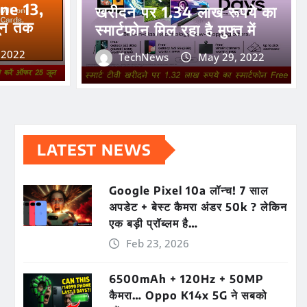
one 13,
खरीदने पर 1.34 लाख रूपये का
ून तक
स्मार्टफोन मिल रहा है मुफ्त में
, 2022
TechNews
May 29, 2022
LATEST NEWS
Google Pixel 10a लॉन्च! 7 साल
अपडेट + बेस्ट कैमरा अंडर 50k ? लेकिन
एक बड़ी प्रॉब्लम है…
Feb 23, 2026
6500mAh + 120Hz + 50MP
कैमरा… Oppo K14x 5G ने सबको