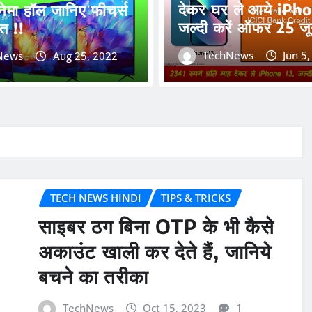
देकर घर ले आये iPh
ेमा हॉल जानिए फीचर्स
जल्दी करें ऑफर 25 ज
त !!
TechNews
Jun 5
News
Aug 25, 2022
TECH NEWS HINDI
TIPS & TRICKS
साइबर ठग बिना OTP के भी कैसे
अकाउंट खाली कर देते हैं, जानिये
बचने का तरीका
TechNews
Oct 15, 2023
1