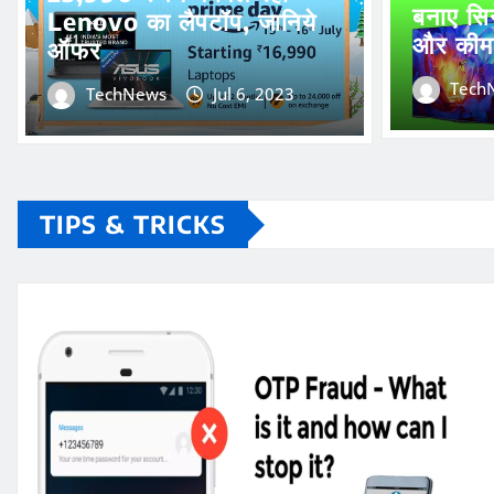
बनाए सिन
Lenovo का लैपटॉप, जानिये
और कीम
ऑफर
Tech
TechNews
Jul 6, 2023
TIPS & TRICKS