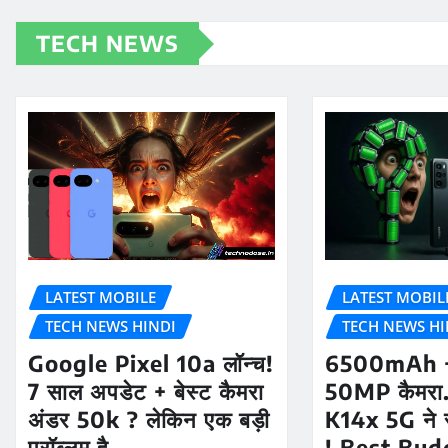
TECH NEWS
LATEST MOBILE
LATEST MOBIL
TECH NEWS HINDI
TECH NEWS HI
Google Pixel 10a लॉन्च!
6500mAh +
7 साल अपडेट + बेस्ट कैमरा
50MP कैमर
अंडर 50k ? लेकिन एक बड़ी
K14x 5G ने 
प्रॉब्लम है…
! Best Bud